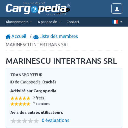
Bourse de fret
since 2014
Abonnements
À propos de
Contact
Accueil
Liste des membres
MARINESCU INTERTRANS SRL
MARINESCU INTERTRANS SRL
TRANSPORTEUR
ID de Cargopedia:
(caché)
Activité sur Cargopedia
? frets
? camions
Avis des autres utilisateurs
0 évaluations