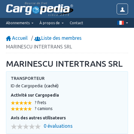
Bourse de fret
since 2014
Abonnements
À propos de
Contact
Accueil
Liste des membres
MARINESCU INTERTRANS SRL
MARINESCU INTERTRANS SRL
TRANSPORTEUR
ID de Cargopedia:
(caché)
Activité sur Cargopedia
? frets
? camions
Avis des autres utilisateurs
0 évaluations