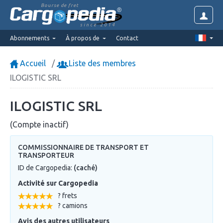
Bourse de fret
since 2014
Abonnements
À propos de
Contact
Accueil
Liste des membres
ILOGISTIC SRL
ILOGISTIC SRL
(Compte inactif)
COMMISSIONNAIRE DE TRANSPORT ET
TRANSPORTEUR
ID de Cargopedia:
(caché)
Activité sur Cargopedia
? frets
? camions
Avis des autres utilisateurs