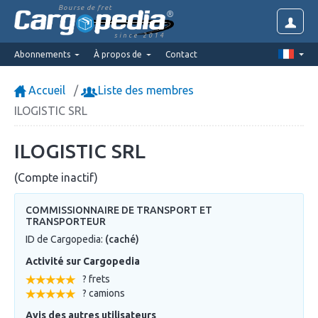
Bourse de fret
since 2014
Abonnements
À propos de
Contact
Accueil
Liste des membres
ILOGISTIC SRL
ILOGISTIC SRL
(Compte inactif)
COMMISSIONNAIRE DE TRANSPORT ET
TRANSPORTEUR
ID de Cargopedia:
(caché)
Activité sur Cargopedia
? frets
? camions
Avis des autres utilisateurs