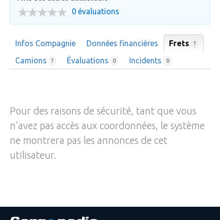
0 évaluations
Infos Compagnie
Données financières
Frets
?
Camions
Évaluations
Incidents
?
0
0
Pour des raisons de sécurité, tant que vous
n'avez pas accès aux coordonnées, le système
ne montrera pas les annonces de cet
utilisateur.