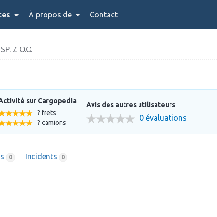
ces
À propos de
Contact
P. Z O.O.
Activité sur Cargopedia
Avis des autres utilisateurs
? frets
0 évaluations
? camions
ns
Incidents
0
0