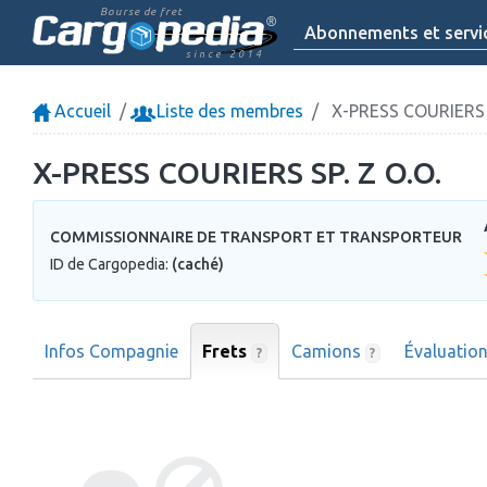
Bourse de fret
Abonnements et servi
since 2014
Accueil
Liste des membres
X-PRESS COURIERS S
X-PRESS COURIERS SP. Z O.O.
COMMISSIONNAIRE DE TRANSPORT ET TRANSPORTEUR
ID de Cargopedia:
(caché)
Infos Compagnie
Frets
Camions
Évaluatio
?
?