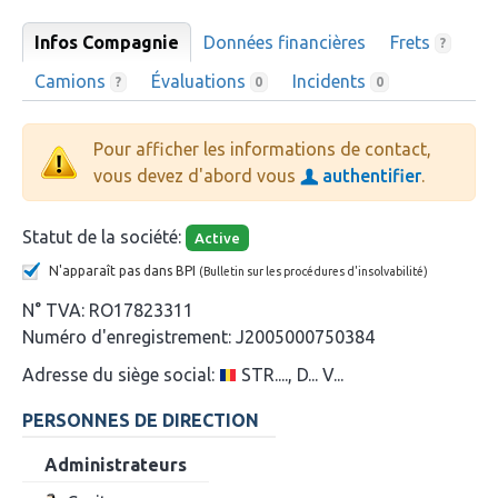
Infos Compagnie
Données financières
Frets
?
Camions
Évaluations
Incidents
?
0
0
Pour afficher les informations de contact,
vous devez d'abord vous
authentifier
.
Statut de la société:
Active
N'apparaît pas dans BPI
(Bulletin sur les procédures d'insolvabilité)
N° TVA:
RO17823311
Numéro d'enregistrement:
J2005000750384
Adresse du siège social:
STR...., D... V...
PERSONNES DE DIRECTION
Administrateurs