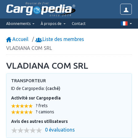
Bourse de fret
since 2014
Abonnements
À propos de
Contact
Accueil
Liste des membres
VLADIANA COM SRL
VLADIANA COM SRL
TRANSPORTEUR
ID de Cargopedia:
(caché)
Activité sur Cargopedia
? frets
? camions
Avis des autres utilisateurs
0 évaluations