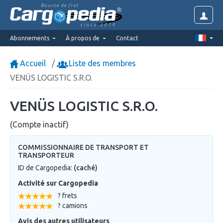
Bourse de fret
since 2014
Abonnements
À propos de
Contact
Accueil
Liste des membres
VENÜS LOGISTIC S.R.O.
VENÜS LOGISTIC S.R.O.
(Compte inactif)
COMMISSIONNAIRE DE TRANSPORT ET
TRANSPORTEUR
ID de Cargopedia:
(caché)
Activité sur Cargopedia
? frets
? camions
Avis des autres utilisateurs