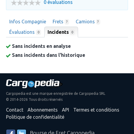
0 évaluations
Infos Compagnie
Frets
Camions
?
?
Évaluations
Incidents
0
0
Sans incidents en analyse
Sans incidents dans l'historique
Cargopedia est une marque enregistrée de Cargopedia SRL
© 2014-2026 Tous droits réservés
Contact
Abonnements
API
Termes et conditions
Politique de confidentialité
Bourse de Fret Cargopedia