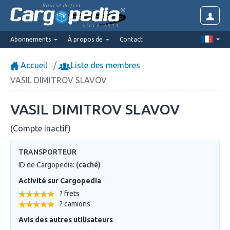
Bourse de fret
since 2014
Abonnements
À propos de
Contact
Accueil
Liste des membres
VASIL DIMITROV SLAVOV
VASIL DIMITROV SLAVOV
(Compte inactif)
TRANSPORTEUR
ID de Cargopedia:
(caché)
Activité sur Cargopedia
? frets
? camions
Avis des autres utilisateurs