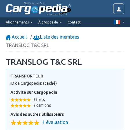
Bourse de fret
since 2014
Abonnements
À propos de
Contact
Accueil
Liste des membres
TRANSLOG T&C SRL
TRANSLOG T&C SRL
TRANSPORTEUR
ID de Cargopedia:
(caché)
Activité sur Cargopedia
? frets
? camions
Avis des autres utilisateurs
1 évaluation