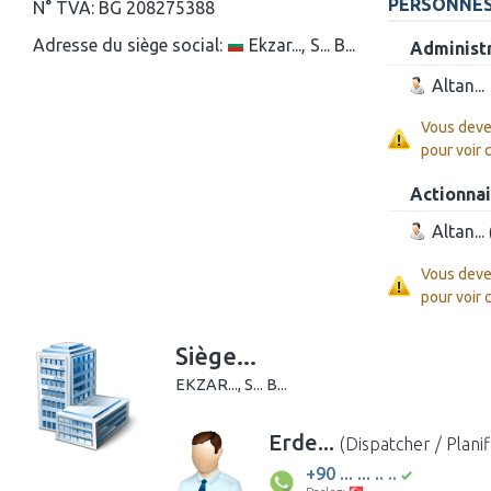
PERSONNES
N° TVA:
BG 208275388
Adresse du siège social:
Ekzar..., S... B...
Administ
Altan...
Vous deve
pour voir 
Actionna
Altan...
Vous deve
pour voir 
Siège...
EKZAR..., S... B...
Erde...
(Dispatcher / Planif
+90 ... ... .. ..