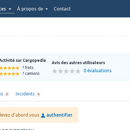
ces
À propos de
Contact
Activité sur Cargopedia
Avis des autres utilisateurs
? frets
0 évaluations
? camions
ns
Incidents
0
0
 devez d'abord vous
authentifier
.