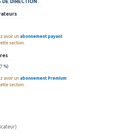
 DE DIRECTION
rateurs
z avoir un
abonnement payant
cette section.
ires
(? %)
z avoir un
abonnement Premium
cette section.
icateur)