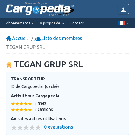
Bourse de fret
since 2014
Abonnements
À propos de
Contact
Accueil
Liste des membres
TEGAN GRUP SRL
TEGAN GRUP SRL
TRANSPORTEUR
ID de Cargopedia:
(caché)
Activité sur Cargopedia
? frets
? camions
Avis des autres utilisateurs
0 évaluations