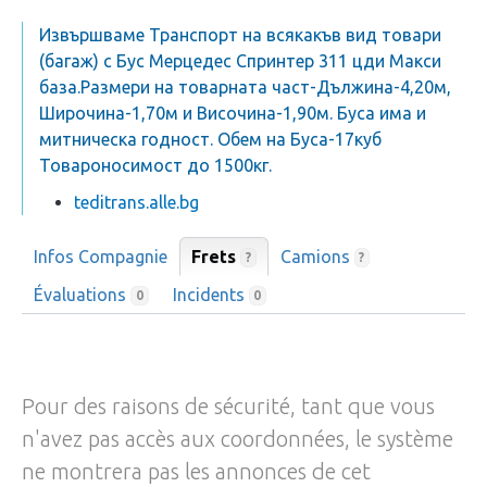
Извършваме Транспорт на всякакъв вид товари
(багаж) с Бус Мерцедес Спринтер 311 цди Макси
база.Размери на товарната част-Дължина-4,20м,
Широчина-1,70м и Височина-1,90м. Буса има и
митническа годност. Обем на Буса-17куб
Товароносимост до 1500кг.
teditrans.alle.bg
Infos Compagnie
Frets
Camions
?
?
Évaluations
Incidents
0
0
Pour des raisons de sécurité, tant que vous
n'avez pas accès aux coordonnées, le système
ne montrera pas les annonces de cet