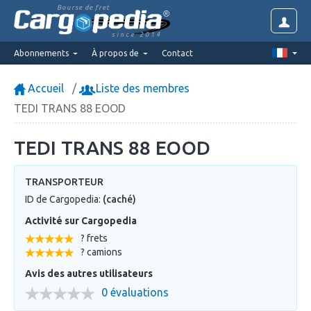
Bourse de fret
since 2014
Abonnements
À propos de
Contact
Accueil
Liste des membres
TEDI TRANS 88 EOOD
TEDI TRANS 88 EOOD
TRANSPORTEUR
ID de Cargopedia:
(caché)
Activité sur Cargopedia
? frets
? camions
Avis des autres utilisateurs
0 évaluations