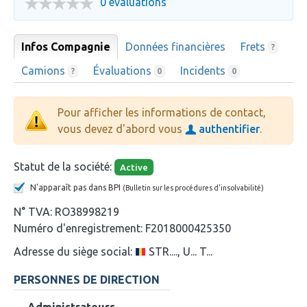
0 évaluations
Infos Compagnie
Données financières
Frets
?
Camions
Évaluations
Incidents
?
0
0
Pour afficher les informations de contact,
vous devez d'abord vous
authentifier
.
Statut de la société:
Active
N'apparaît pas dans BPI
(Bulletin sur les procédures d'insolvabilité)
N° TVA:
RO38998219
Numéro d'enregistrement:
F2018000425350
Adresse du siège social:
STR...., U... T...
PERSONNES DE DIRECTION
Administrateurs