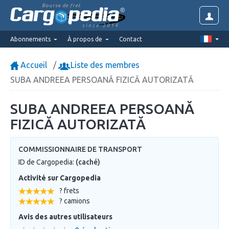
Bourse de fret
since 2014
Abonnements
À propos de
Contact
Accueil
Liste des membres
SUBA ANDREEA PERSOANĂ FIZICĂ AUTORIZATĂ
SUBA ANDREEA PERSOANĂ
FIZICĂ AUTORIZATĂ
COMMISSIONNAIRE DE TRANSPORT
ID de Cargopedia:
(caché)
Activité sur Cargopedia
? frets
? camions
Avis des autres utilisateurs