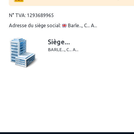
N° TVA:
1293689965
Adresse du siège social:
Barle..., C... A...
Siège...
BARLE..., C... A...