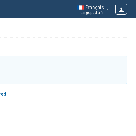
Français
cargopedia.fr
red