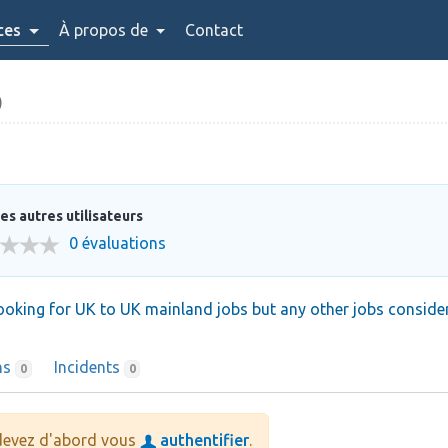
ces
À propos de
Contact
)
es autres utilisateurs
0 évaluations
ooking for UK to UK mainland jobs but any other jobs conside
ns
Incidents
0
0
 devez d'abord vous
authentifier
.