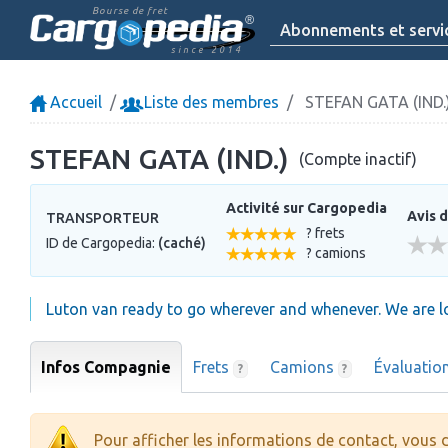
Bourse de fret
Abonnements et servi
since 2014
Accueil
Liste des membres
STEFAN GATA (IND.
STEFAN GATA (IND.)
(Compte inactif)
Activité sur Cargopedia
Avis d
TRANSPORTEUR
? frets
ID de Cargopedia:
(caché)
? camions
Luton van ready to go wherever and whenever. We are l
Infos Compagnie
Frets
Camions
Évaluatio
?
?
Pour afficher les informations de contact, vous