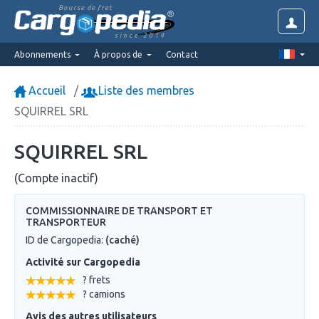
Bourse de fret
since 2014
Abonnements
À propos de
Contact
Accueil
Liste des membres
SQUIRREL SRL
SQUIRREL SRL
(Compte inactif)
COMMISSIONNAIRE DE TRANSPORT ET
TRANSPORTEUR
ID de Cargopedia:
(caché)
Activité sur Cargopedia
? frets
? camions
Avis des autres utilisateurs