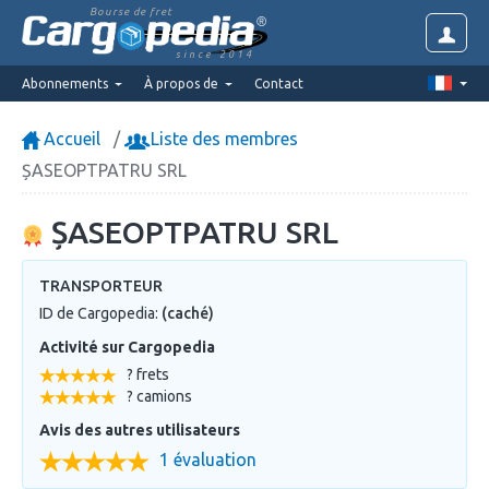
Bourse de fret
since 2014
Abonnements
À propos de
Contact
Accueil
Liste des membres
ȘASEOPTPATRU SRL
ȘASEOPTPATRU SRL
TRANSPORTEUR
ID de Cargopedia:
(caché)
Activité sur Cargopedia
? frets
? camions
Avis des autres utilisateurs
1 évaluation