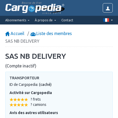
Bourse de fret
since 2014
Abonnements
À propos de
Contact
Accueil
Liste des membres
SAS NB DELIVERY
SAS NB DELIVERY
(Compte inactif)
TRANSPORTEUR
ID de Cargopedia:
(caché)
Activité sur Cargopedia
? frets
? camions
Avis des autres utilisateurs