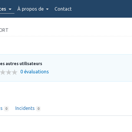
ces
À propos de
Contact
ORT
es autres utilisateurs
0 évaluations
ns
Incidents
0
0