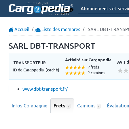
Bourse de fret
Abonnements et servi
since 2014
Accueil
Liste des membres
SARL DBT-TRANSP
SARL DBT-TRANSPORT
Activité sur Cargopedia
Avis d
TRANSPORTEUR
? frets
ID de Cargopedia:
(caché)
? camions
www.dbt-transport.fr/
Infos Compagnie
Frets
Camions
Évaluatio
?
?