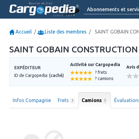
Bourse de fret
Abonnements et servi
since 2014
Accueil
Liste des membres
SAINT GOBAIN CO
SAINT GOBAIN CONSTRUCTION
Activité sur Cargopedia
Avis d
EXPÉDITEUR
? frets
ID de Cargopedia:
(caché)
? camions
Infos Compagnie
Frets
Camions
Évaluatio
?
?