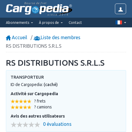
Bourse de fret
since 2014
Abonnements
À propos de
Contact
Accueil
Liste des membres
RS DISTRIBUTIONS S.R.L.S
RS DISTRIBUTIONS S.R.L.S
TRANSPORTEUR
ID de Cargopedia:
(caché)
Activité sur Cargopedia
? frets
? camions
Avis des autres utilisateurs
0 évaluations