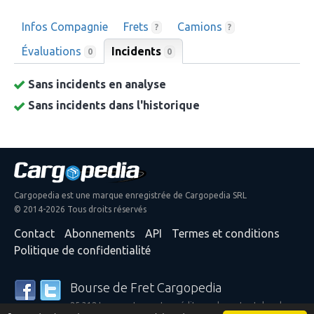
Infos Compagnie
Frets
Camions
?
?
Évaluations
Incidents
0
0
Sans incidents en analyse
Sans incidents dans l'historique
Cargopedia est une marque enregistrée de Cargopedia SRL
© 2014-2026 Tous droits réservés
Contact
Abonnements
API
Termes et conditions
Politique de confidentialité
Bourse de Fret Cargopedia
25 312 transporteurs et expéditeurs de partout dans le