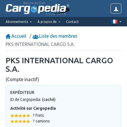
Bourse de fret
since 2014
Abonnements
À propos de
Contact
Accueil
Liste des membres
PKS INTERNATIONAL CARGO S.A.
PKS INTERNATIONAL CARGO
S.A.
(Compte inactif)
EXPÉDITEUR
ID de Cargopedia:
(caché)
Activité sur Cargopedia
? frets
? camions