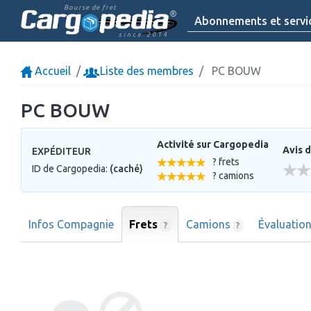
Bourse de fret
Abonnements et servi
since 2014
Accueil
Liste des membres
PC BOUW
PC BOUW
Activité sur Cargopedia
Avis d
EXPÉDITEUR
? frets
ID de Cargopedia:
(caché)
? camions
Infos Compagnie
Frets
Camions
Évaluatio
?
?