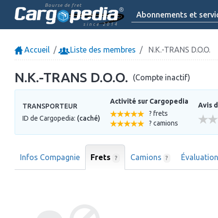
Bourse de fret
Abonnements et servi
since 2014
Accueil
Liste des membres
N.K.-TRANS D.O.O.
N.K.-TRANS D.O.O.
(Compte inactif)
Activité sur Cargopedia
Avis d
TRANSPORTEUR
? frets
ID de Cargopedia:
(caché)
? camions
Infos Compagnie
Frets
Camions
Évaluatio
?
?