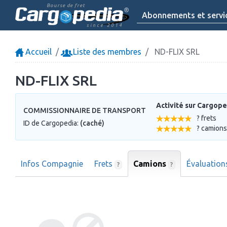
Bourse de fret
Abonnements et servi
since 2014
Accueil
Liste des membres
ND-FLIX SRL
ND-FLIX SRL
Activité sur Cargope
COMMISSIONNAIRE DE TRANSPORT
? frets
ID de Cargopedia:
(caché)
? camions
Infos Compagnie
Frets
Camions
Évaluatio
?
?