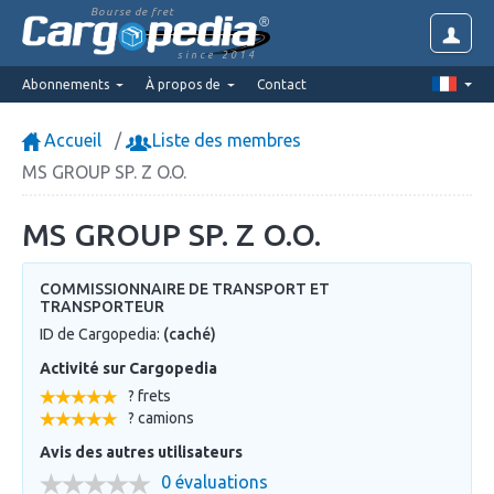
Bourse de fret
since 2014
Abonnements
À propos de
Contact
Accueil
Liste des membres
MS GROUP SP. Z O.O.
MS GROUP SP. Z O.O.
COMMISSIONNAIRE DE TRANSPORT ET
TRANSPORTEUR
ID de Cargopedia:
(caché)
Activité sur Cargopedia
? frets
? camions
Avis des autres utilisateurs
0 évaluations