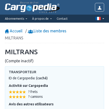
Bourse de fret
since 2014
Abonnements
À propos de
Contact
Accueil
Liste des membres
MILTRANS
MILTRANS
(Compte inactif)
TRANSPORTEUR
ID de Cargopedia:
(caché)
Activité sur Cargopedia
? frets
? camions
Avis des autres utilisateurs