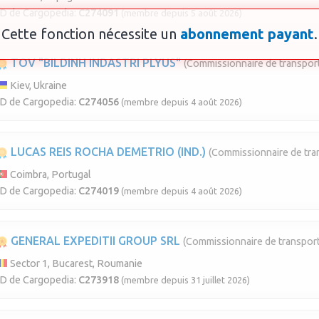
ID de Cargopedia:
C274091
(membre depuis 5 août 2026)
Cette fonction nécessite un
abonnement payant
.
TOV "BILDINH INDASTRI PLYUS"
(Commissionnaire de transport
Kiev, Ukraine
ID de Cargopedia:
C274056
(membre depuis 4 août 2026)
LUCAS REIS ROCHA DEMETRIO (IND.)
(Commissionnaire de tra
Coimbra, Portugal
ID de Cargopedia:
C274019
(membre depuis 4 août 2026)
GENERAL EXPEDITII GROUP SRL
(Commissionnaire de transport
Sector 1, Bucarest, Roumanie
ID de Cargopedia:
C273918
(membre depuis 31 juillet 2026)