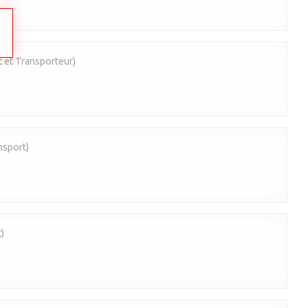
 et Transporteur)
nsport)
)