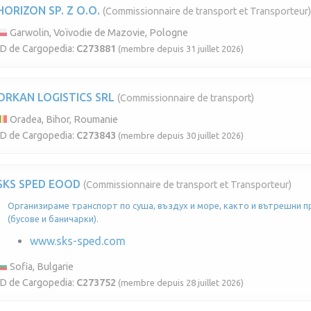
HORIZON SP. Z O.O.
(Commissionnaire de transport et Transporteur)
Garwolin, Voïvodie de Mazovie, Pologne
ID de Cargopedia:
C273881
(membre depuis 31 juillet 2026)
ORKAN LOGISTICS SRL
(Commissionnaire de transport)
Oradea, Bihor, Roumanie
ID de Cargopedia:
C273843
(membre depuis 30 juillet 2026)
SKS SPED EOOD
(Commissionnaire de transport et Transporteur)
Организираме транспорт по суша, въздух и море, както и вътрешни п
(бусове и баничарки).
www.sks-sped.com
Sofia, Bulgarie
ID de Cargopedia:
C273752
(membre depuis 28 juillet 2026)