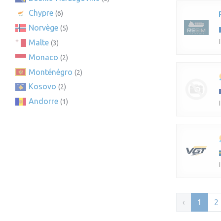
Chypre
(6)
Norvège
(5)
Malte
(3)
Monaco
(2)
Monténégro
(2)
Kosovo
(2)
Andorre
(1)
‹
1
2