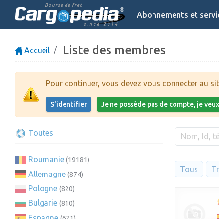
Bourse de fret
Abonnements et servi
since 2014
Liste des membres
Accueil
Pour continuer, vous devez vous connecter au sit
S'identifier
Je ne possède pas de compte, je veu
Toutes
Roumanie
(19181)
Tous
Tr
Allemagne
(874)
Pologne
(820)
Bulgarie
(810)
Espagne
(671)