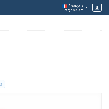
Français
cargopedia.fr
rs