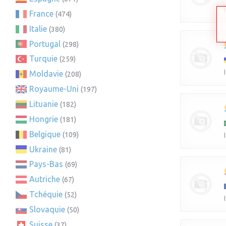
France
(474)
Italie
(380)
Portugal
(298)
Turquie
(259)
Moldavie
(208)
Royaume-Uni
(197)
Lituanie
(182)
Hongrie
(181)
Belgique
(109)
Ukraine
(81)
Pays-Bas
(69)
Autriche
(67)
Tchéquie
(52)
Slovaquie
(50)
Suisse
(37)