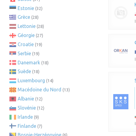
Estonie
(32)
Grèce
(28)
Lettonie
(28)
Géorgie
(27)
Croatie
(19)
Serbie
(19)
Danemark
(18)
Suède
(18)
Luxembourg
(14)
Macédoine du Nord
(13)
Albanie
(12)
Slovénie
(12)
Irlande
(9)
Finlande
(7)
Bosnie-Herzégovine
(6)