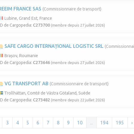
REEIM FRANCE SAS
(Commissionnaire de transport)
Lubine, Grand Est, France
ID de Cargopedia:
C273700
(membre depuis 27 juillet 2026)
SAFE CARGO INTERNAȚIONAL LOGISTIC SRL
(Commissionnai
Brașov, Roumanie
ID de Cargopedia:
C273646
(membre depuis 27 juillet 2026)
VG TRANSPORT AB
(Commissionnaire de transport)
Trollhättan, Comté de Västra Götaland, Suède
ID de Cargopedia:
C273482
(membre depuis 22 juillet 2026)
3
4
5
6
7
8
9
10
...
194
195
›