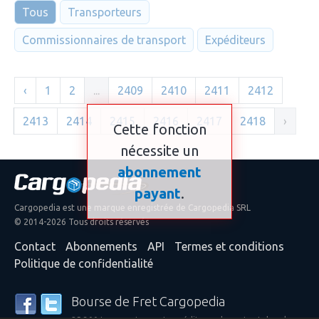
Tous
Transporteurs
Commissionnaires de transport
Expéditeurs
‹
1
2
...
2409
2410
2411
2412
2413
2414
2415
2416
2417
2418
›
Cette fonction
nécessite un
abonnement
payant
.
Cargopedia est une marque enregistrée de Cargopedia SRL
© 2014-2026 Tous droits réservés
Contact
Abonnements
API
Termes et conditions
Politique de confidentialité
Bourse de Fret Cargopedia