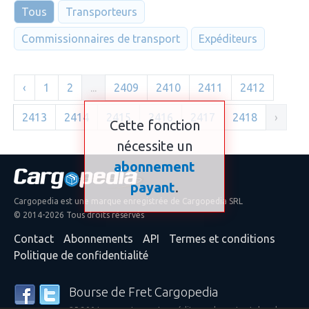
Tous
Transporteurs
Commissionnaires de transport
Expéditeurs
‹
1
2
...
2409
2410
2411
2412
2413
2414
2415
2416
2417
2418
›
Cette fonction
nécessite un
abonnement
payant
.
Cargopedia est une marque enregistrée de Cargopedia SRL
© 2014-2026 Tous droits réservés
Contact
Abonnements
API
Termes et conditions
Politique de confidentialité
Bourse de Fret Cargopedia