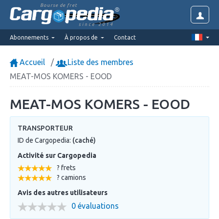
Bourse de fret
since 2014
Abonnements
À propos de
Contact
Accueil
Liste des membres
MEAT-MOS KOMERS - EOOD
MEAT-MOS KOMERS - EOOD
TRANSPORTEUR
ID de Cargopedia:
(caché)
Activité sur Cargopedia
? frets
? camions
Avis des autres utilisateurs
0 évaluations