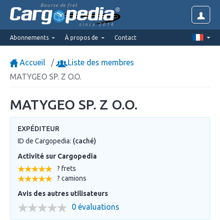
Bourse de fret
since 2014
Abonnements
À propos de
Contact
Accueil
Liste des membres
MATYGEO SP. Z O.O.
MATYGEO SP. Z O.O.
EXPÉDITEUR
ID de Cargopedia:
(caché)
Activité sur Cargopedia
? frets
? camions
Avis des autres utilisateurs
0 évaluations