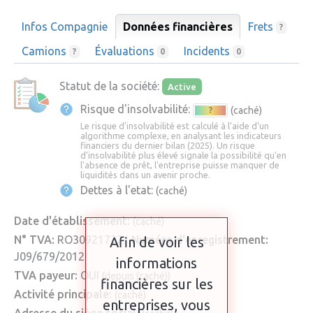
Infos Compagnie
Données financières
Frets
?
Camions
Évaluations
Incidents
?
0
0
Statut de la société:
Active
Risque d'insolvabilité:
(caché)
?
Le risque d'insolvabilité est calculé à l'aide d'un
algorithme complexe, en analysant les indicateurs
financiers du dernier bilan (2025). Un risque
d'insolvabilité plus élevé signale la possibilité qu'en
l'absence de prêt, l'entreprise puisse manquer de
liquidités dans un avenir proche.
Dettes à l'etat:
(caché)
Date d'établissement:
(caché)
N° TVA:
RO30921732
Numéro d'enregistrement:
Afin de voir les
J09/679/2012
informations
TVA payeur:
OUI
(depuis (caché))
financières sur les
Activité principale:
(caché)
entreprises, vous
Adresse du siège social: