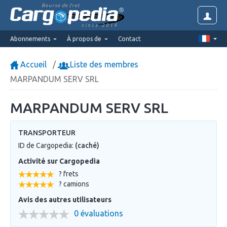
Bourse de fret
since 2014
Abonnements
À propos de
Contact
Accueil
Liste des membres
MARPANDUM SERV SRL
MARPANDUM SERV SRL
TRANSPORTEUR
ID de Cargopedia:
(caché)
Activité sur Cargopedia
? frets
? camions
Avis des autres utilisateurs
0 évaluations