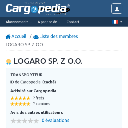
Bourse de fret
since 2014
Abonnements
À propos de
Contact
Accueil
Liste des membres
LOGARO SP. Z O.O.
LOGARO SP. Z O.O.
TRANSPORTEUR
ID de Cargopedia:
(caché)
Activité sur Cargopedia
? frets
? camions
Avis des autres utilisateurs
0 évaluations