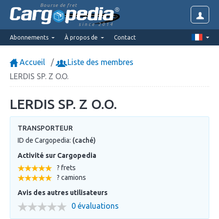
Bourse de fret
since 2014
Abonnements
À propos de
Contact
Accueil
Liste des membres
LERDIS SP. Z O.O.
LERDIS SP. Z O.O.
TRANSPORTEUR
ID de Cargopedia:
(caché)
Activité sur Cargopedia
? frets
? camions
Avis des autres utilisateurs
0 évaluations