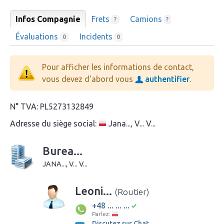
Infos Compagnie
Frets
Camions
?
?
Évaluations
Incidents
0
0
Pour afficher les informations de contact,
vous devez d'abord vous
authentifier
.
N° TVA:
PL5273132849
Adresse du siège social:
Jana..., V... V...
Burea...
JANA..., V... V...
Leoni...
(Routier)
+48 ... ... ...
Parlez:
Discutez sur Chat