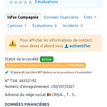
0 évaluations
Infos Compagnie
Données financières
Frets
?
Camions
Évaluations
Incidents
?
0
0
Pour afficher les informations de contact,
vous devez d'abord vous
authentifier
.
Statut de la société:
Active
Entreprise fiscalement inactive (depuis 08/03/2024)
N'apparaît pas dans BPI
(Bulletin sur les procédures d'insolvabilité)
N° TVA:
44332192
Numéro d'enregistrement:
J30/507/2021
Adresse du siège social:
CRIȘA..., T... S...
DONNÉES FINANCIÈRES