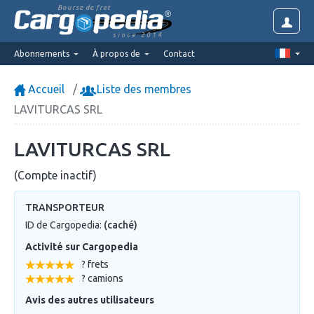
Bourse de fret
since 2014
Abonnements
À propos de
Contact
Accueil
Liste des membres
LAVITURCAS SRL
LAVITURCAS SRL
(Compte inactif)
TRANSPORTEUR
ID de Cargopedia:
(caché)
Activité sur Cargopedia
? frets
? camions
Avis des autres utilisateurs