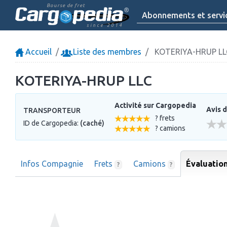
Bourse de fret
Abonnements et servi
since 2014
Accueil
Liste des membres
KOTERIYA-HRUP LL
KOTERIYA-HRUP LLC
Activité sur Cargopedia
Avis d
TRANSPORTEUR
? frets
ID de Cargopedia:
(caché)
? camions
Infos Compagnie
Frets
Camions
Évaluatio
?
?