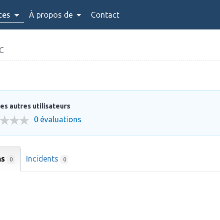
ces
À propos de
Contact
C
es autres utilisateurs
0 évaluations
ns
Incidents
0
0