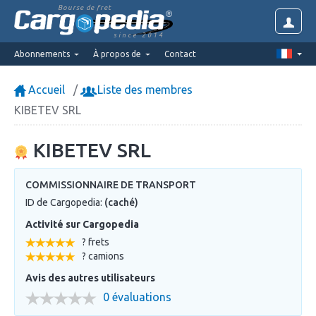
Bourse de fret
since 2014
Abonnements
À propos de
Contact
Accueil
Liste des membres
KIBETEV SRL
KIBETEV SRL
COMMISSIONNAIRE DE TRANSPORT
ID de Cargopedia:
(caché)
Activité sur Cargopedia
? frets
? camions
Avis des autres utilisateurs
0 évaluations