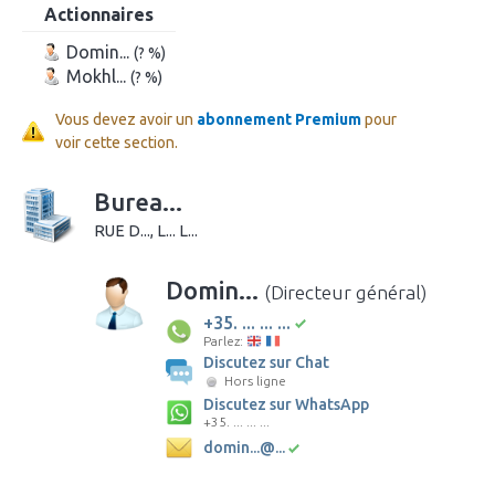
Actionnaires
Domin...
(? %)
Mokhl...
(? %)
Vous devez avoir un
abonnement Premium
pour
voir cette section.
Burea...
RUE D..., L... L...
Domin...
(Directeur général)
+35. ... ... ...
Parlez:
Discutez sur Chat
Hors ligne
Discutez sur WhatsApp
+35. ... ... ...
domin...@...