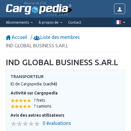
Bourse de fret
since 2014
Abonnements
À propos de
Contact
Accueil
Liste des membres
IND GLOBAL BUSINESS S.AR.L
IND GLOBAL BUSINESS S.AR.L
TRANSPORTEUR
ID de Cargopedia:
(caché)
Activité sur Cargopedia
? frets
? camions
Avis des autres utilisateurs
0 évaluations