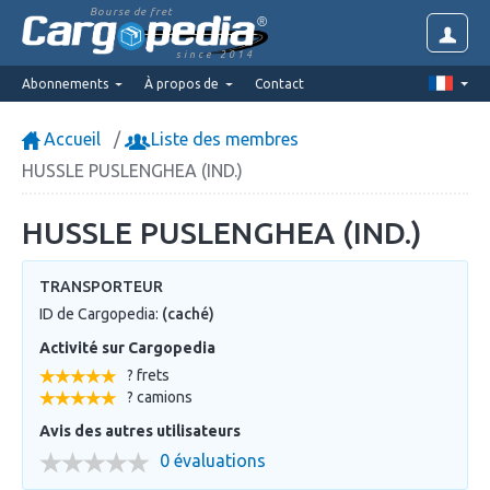
Bourse de fret
since 2014
Abonnements
À propos de
Contact
Accueil
Liste des membres
HUSSLE PUSLENGHEA (IND.)
HUSSLE PUSLENGHEA (IND.)
TRANSPORTEUR
ID de Cargopedia:
(caché)
Activité sur Cargopedia
? frets
? camions
Avis des autres utilisateurs
0 évaluations