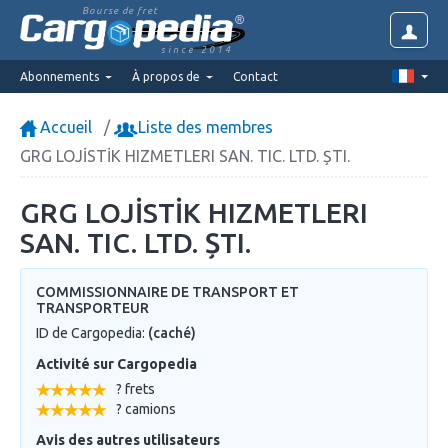
Bourse de fret
since 2014
Abonnements
À propos de
Contact
Accueil
Liste des membres
GRG LOJİSTİK HIZMETLERI SAN. TIC. LTD. ȘTI.
GRG LOJİSTİK HIZMETLERI
SAN. TIC. LTD. ȘTI.
COMMISSIONNAIRE DE TRANSPORT ET
TRANSPORTEUR
ID de Cargopedia:
(caché)
Activité sur Cargopedia
? frets
? camions
Avis des autres utilisateurs