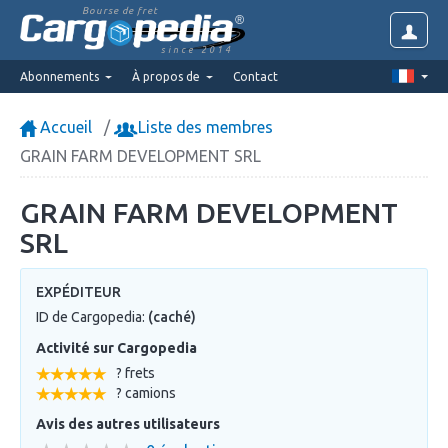
Bourse de fret
since 2014
Abonnements
À propos de
Contact
Accueil
Liste des membres
GRAIN FARM DEVELOPMENT SRL
GRAIN FARM DEVELOPMENT
SRL
EXPÉDITEUR
ID de Cargopedia:
(caché)
Activité sur Cargopedia
? frets
? camions
Avis des autres utilisateurs