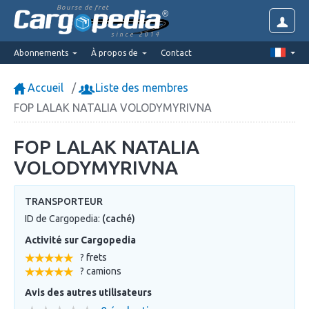
Bourse de fret
since 2014
Abonnements
À propos de
Contact
Accueil
Liste des membres
FOP LALAK NATALIA VOLODYMYRIVNA
FOP LALAK NATALIA
VOLODYMYRIVNA
TRANSPORTEUR
ID de Cargopedia:
(caché)
Activité sur Cargopedia
? frets
? camions
Avis des autres utilisateurs