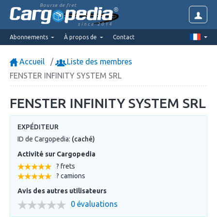
Bourse de fret
since 2014
Abonnements
À propos de
Contact
Accueil
Liste des membres
FENSTER INFINITY SYSTEM SRL
FENSTER INFINITY SYSTEM SRL
EXPÉDITEUR
ID de Cargopedia:
(caché)
Activité sur Cargopedia
? frets
? camions
Avis des autres utilisateurs
0 évaluations