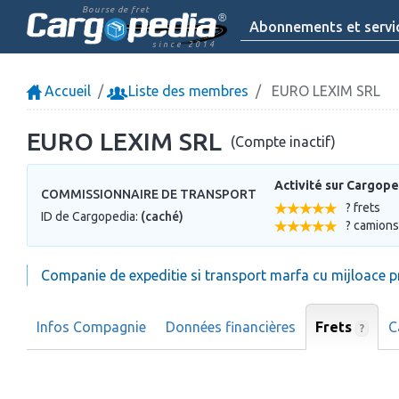
Bourse de fret
Abonnements et servi
since 2014
Accueil
Liste des membres
EURO LEXIM SRL
EURO LEXIM SRL
(Compte inactif)
Activité sur Cargope
COMMISSIONNAIRE DE TRANSPORT
? frets
ID de Cargopedia:
(caché)
? camions
Companie de expeditie si transport marfa cu mijloace p
Infos Compagnie
Données financières
Frets
C
?