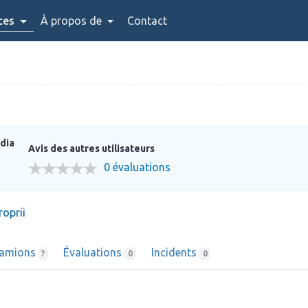
ces
À propos de
Contact
dia
Avis des autres utilisateurs
0 évaluations
roprii
amions
Évaluations
Incidents
?
0
0