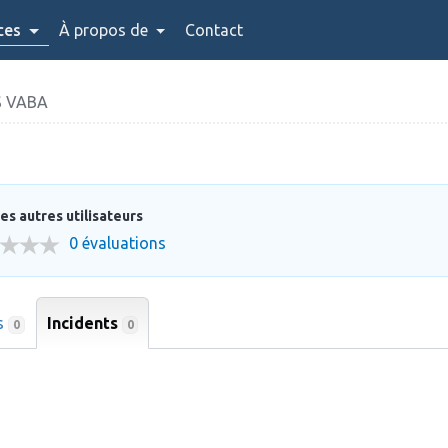
ces
À propos de
Contact
 VABA
es autres utilisateurs
0 évaluations
ns
Incidents
0
0