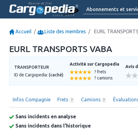
Bourse de fret
Abonnements et servi
since 2014
Accueil
Liste des membres
EURL TRANSPORTS
EURL TRANSPORTS VABA
Activité sur Cargopedia
Avis d
TRANSPORTEUR
? frets
ID de Cargopedia:
(caché)
? camions
Infos Compagnie
Frets
Camions
Évaluatio
?
?
Sans incidents en analyse
Sans incidents dans l'historique