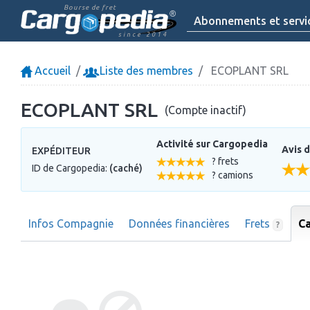
Bourse de fret
Abonnements et servi
since 2014
Accueil
Liste des membres
ECOPLANT SRL
ECOPLANT SRL
(Compte inactif)
Activité sur Cargopedia
Avis d
EXPÉDITEUR
? frets
ID de Cargopedia:
(caché)
? camions
Infos Compagnie
Données financières
Frets
C
?