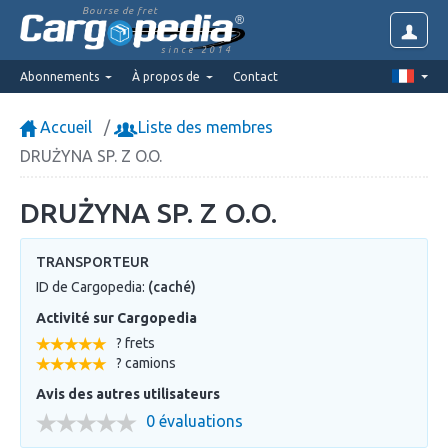
Bourse de fret
since 2014
Abonnements
À propos de
Contact
Accueil
Liste des membres
DRUŻYNA SP. Z O.O.
DRUŻYNA SP. Z O.O.
TRANSPORTEUR
ID de Cargopedia:
(caché)
Activité sur Cargopedia
? frets
? camions
Avis des autres utilisateurs
0 évaluations