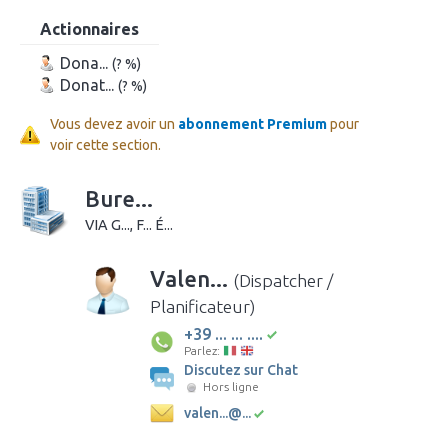
Actionnaires
Dona...
(? %)
Donat...
(? %)
Vous devez avoir un
abonnement Premium
pour
voir cette section.
Bure...
VIA G..., F... É...
Valen...
(Dispatcher /
Planificateur)
+39 ... ... ....
Parlez:
Discutez sur Chat
Hors ligne
valen...@...