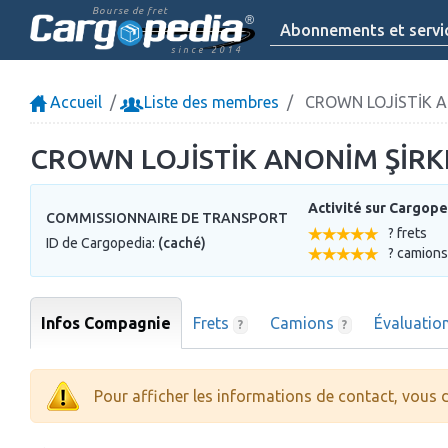
Bourse de fret
Abonnements et servi
since 2014
Accueil
Liste des membres
CROWN LOJİSTİK A
CROWN LOJİSTİK ANONİM ŞİRK
Activité sur Cargope
COMMISSIONNAIRE DE TRANSPORT
? frets
ID de Cargopedia:
(caché)
? camions
Infos Compagnie
Frets
Camions
Évaluatio
?
?
Pour afficher les informations de contact, vous