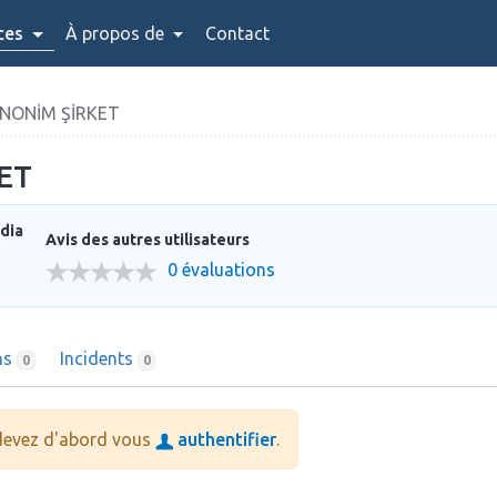
ces
À propos de
Contact
NONİM ŞİRKET
ET
dia
Avis des autres utilisateurs
0 évaluations
ns
Incidents
0
0
 devez d'abord vous
authentifier
.