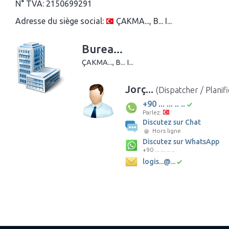
N° TVA:
2150699291
Adresse du siège social:
ÇAKMA..., B... I...
Burea...
ÇAKMA..., B... I...
Jorç...
(Dispatcher / Planif
+90 ... ... .. ..
Parlez:
Discutez sur Chat
Hors ligne
Discutez sur WhatsApp
+90 ... ... .. ..
logis...@...