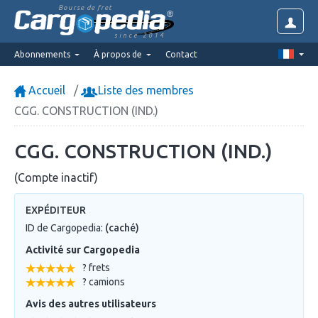
Bourse de fret
since 2014
Abonnements
À propos de
Contact
Accueil
Liste des membres
CGG. CONSTRUCTION (IND.)
CGG. CONSTRUCTION (IND.)
(Compte inactif)
EXPÉDITEUR
ID de Cargopedia:
(caché)
Activité sur Cargopedia
? frets
? camions
Avis des autres utilisateurs